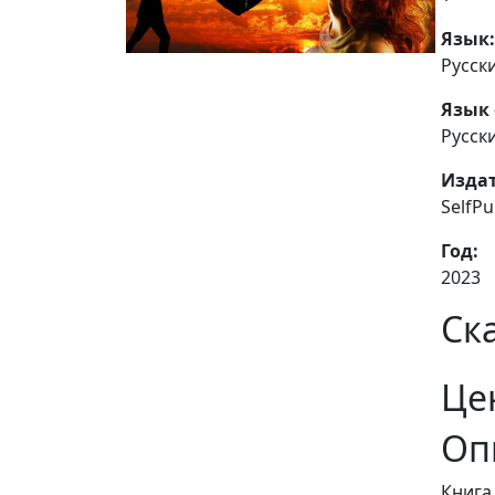
Язык:
Русск
Язык 
Русск
Издат
SelfP
Год:
2023
Ск
Це
Оп
Книга