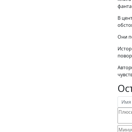
фанта
В цен
обсто
Они п
Истор
повор
Автор
чувст
Ос