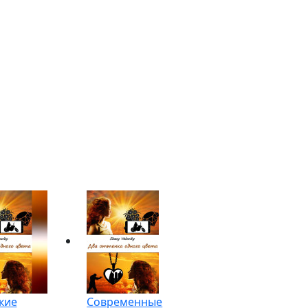
кие
Современные