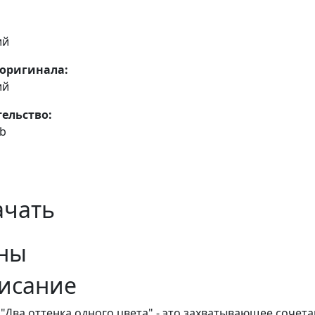
ий
оригинала:
ий
ельство:
ub
ачать
ны
исание
 "Два оттенка одного цвета" - это захватывающее сочет