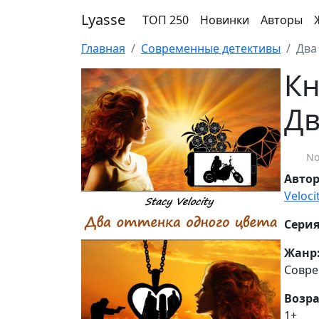
Lyasse
ТОП 250
Новинки
Авторы
Главная
Современные детективы
Два
Кн
Дв
No
Авто
Veloci
Серия
Жанр
Совре
Возра
1+