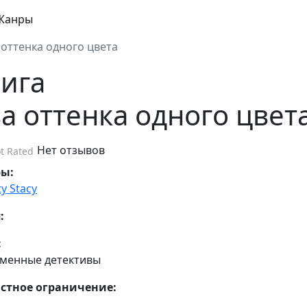
Жанры
 оттенка одного цвета
ига
а оттенка одного цвет
Нет отзывов
t Rated
ры:
ty Stacy
:
:
менные детективы
стное ограничение: