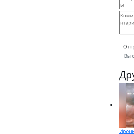
Отп
Вы 
Др
Ирони