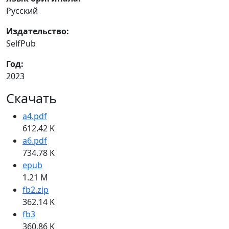
Русский
Издательство:
SelfPub
Год:
2023
Скачать
a4.pdf
612.42 K
a6.pdf
734.78 K
epub
1.21 M
fb2.zip
362.14 K
fb3
360.86 K