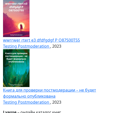
wwrrwer rtert e3 dfdfgdgf P O87S00T55
Testing Postmoderation
, 2023
Книга для проверки постмодерации – не будет
формально опубликована
Testing Postmoderation
, 2023
Lyasse
– онлайн каталог книг