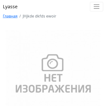
Lyasse
Главная
JHjkde dkfds ewoir