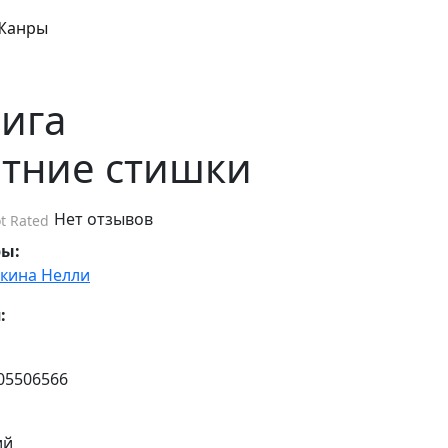
Жанры
ига
тние стишки
Нет отзывов
t Rated
ры:
кина Нелли
:
05506566
ий