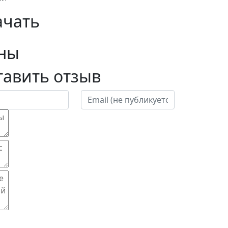
ачать
ны
тавить отзыв