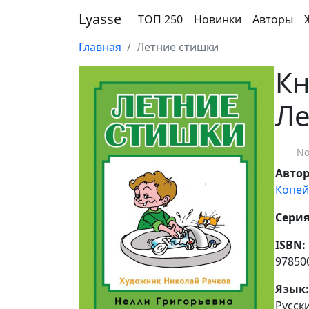
Lyasse
ТОП 250
Новинки
Авторы
Главная
Летние стишки
Кн
Ле
No
Авто
Копей
Серия
ISBN:
97850
Язык:
Русск