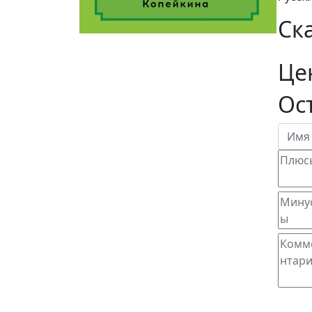
Ск
Це
Ос