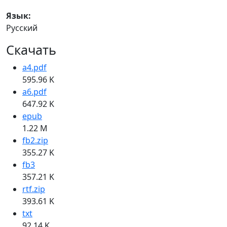
Язык:
Русский
Скачать
a4.pdf
595.96 K
a6.pdf
647.92 K
epub
1.22 M
fb2.zip
355.27 K
fb3
357.21 K
rtf.zip
393.61 K
txt
92.14 K