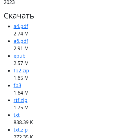
2023
Скачать
a4.pdf
2.74 M
a6.pdf
2.91 M
epub
2.57 M
fb2.zip
1.65 M
fb3
1.64 M
rtf.zip
1.75 M
txt
838.39 K
txt.zip
272.35 K