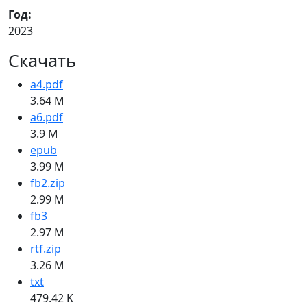
Год:
2023
Скачать
a4.pdf
3.64 M
a6.pdf
3.9 M
epub
3.99 M
fb2.zip
2.99 M
fb3
2.97 M
rtf.zip
3.26 M
txt
479.42 K