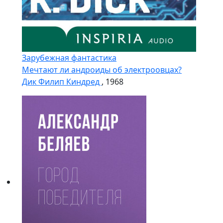
Зарубежная фантастика
Мечтают ли андроиды об электроовцах?
Дик Филип Киндред
, 1968