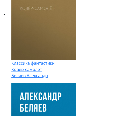
Классика фантастики
Ковёр-самолёт
Беляев Александр