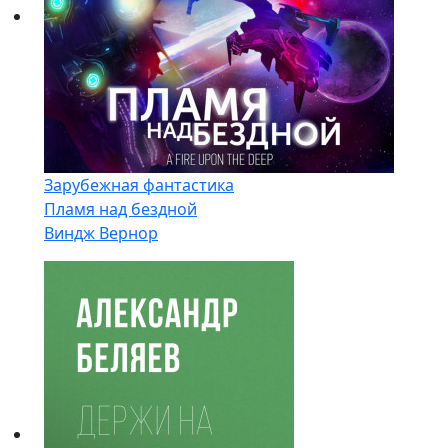
Зарубежная фантастика
Пламя над бездной
Виндж Вернор