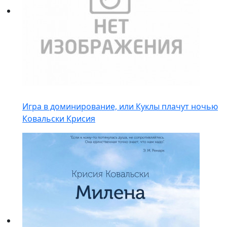
Игра в доминирование, или Куклы плачут ночью
Ковальски Крисия