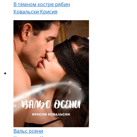
В тёмном костре рябин
Ковальски Крисия
Вальс осени