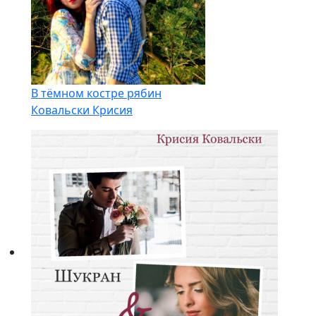
В тёмном костре рябин
Ковальски Крисия