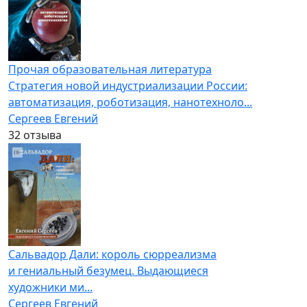
Прочая образовательная литература
Стратегия новой индустриализации России:
автоматизация, роботизация, нанотехноло...
Сергеев Евгений
3
2 отзыва
Сальвадор Дали: король сюрреализма
и гениальный безумец. Выдающиеся
художники ми...
Сергеев Евгений