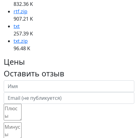
832.36 K
rtf.zip
907.21 K
txt
257.39 K
txt.zip
96.48 K
Цены
Оставить отзыв