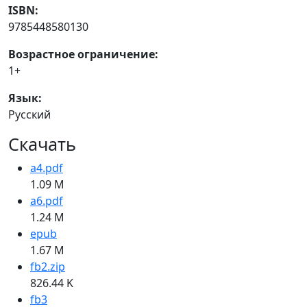
ISBN:
9785448580130
Возрастное ограничение:
1+
Язык:
Русский
Скачать
a4.pdf
1.09 M
a6.pdf
1.24 M
epub
1.67 M
fb2.zip
826.44 K
fb3