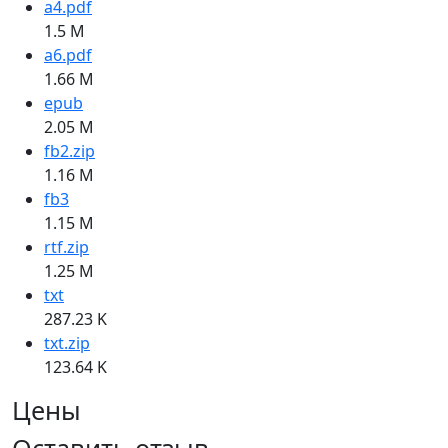
a4.pdf
1.5 M
a6.pdf
1.66 M
epub
2.05 M
fb2.zip
1.16 M
fb3
1.15 M
rtf.zip
1.25 M
txt
287.23 K
txt.zip
123.64 K
Цены
Оставить отзыв