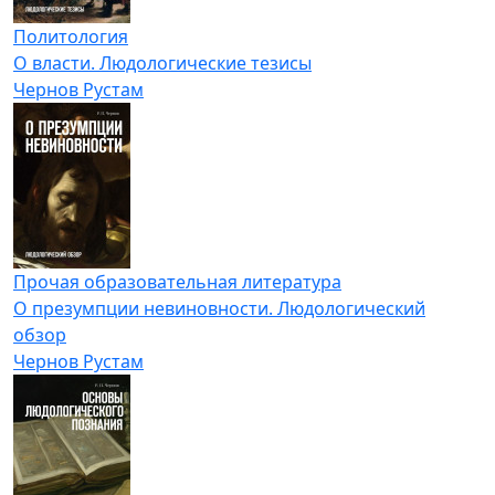
Политология
О власти. Людологические тезисы
Чернов Рустам
Прочая образовательная литература
О презумпции невиновности. Людологический
обзор
Чернов Рустам