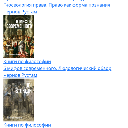
Гносеология права. Право как форма познания
Чернов Рустам
Книги по философии
6 мифов современного. Людологический обзор
Чернов Рустам
Книги по философии