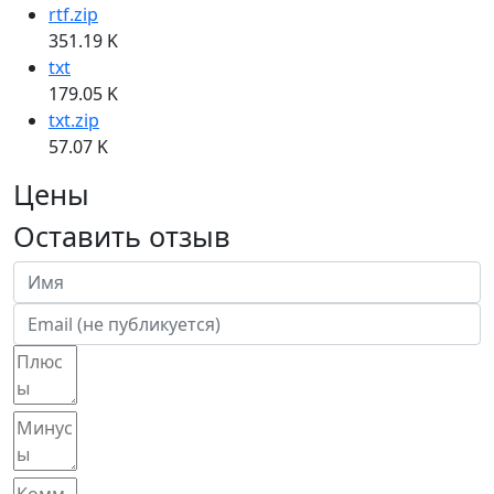
rtf.zip
351.19 K
txt
179.05 K
txt.zip
57.07 K
Цены
Оставить отзыв