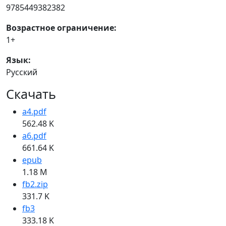
9785449382382
Возрастное ограничение:
1+
Язык:
Русский
Скачать
a4.pdf
562.48 K
a6.pdf
661.64 K
epub
1.18 M
fb2.zip
331.7 K
fb3
333.18 K