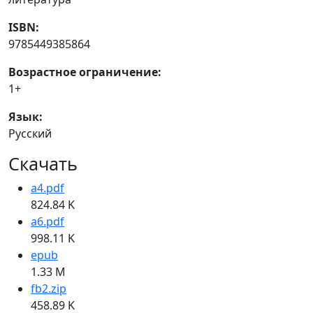
ISBN:
9785449385864
Возрастное ограничение:
1+
Язык:
Русский
Скачать
a4.pdf
824.84 K
a6.pdf
998.11 K
epub
1.33 M
fb2.zip
458.89 K