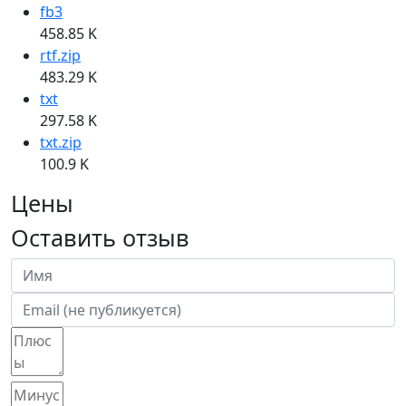
fb3
458.85 K
rtf.zip
483.29 K
txt
297.58 K
txt.zip
100.9 K
Цены
Оставить отзыв