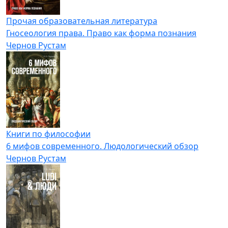
Прочая образовательная литература
Гносеология права. Право как форма познания
Чернов Рустам
Книги по философии
6 мифов современного. Людологический обзор
Чернов Рустам