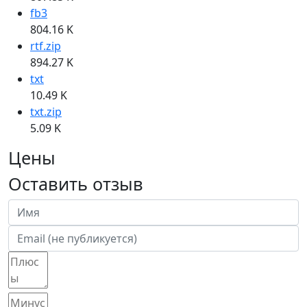
fb3
804.16 K
rtf.zip
894.27 K
txt
10.49 K
txt.zip
5.09 K
Цены
Оставить отзыв