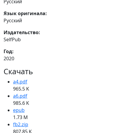
Русский
Язык оригинала:
Русский
Издательство:
SelfPub
Год:
2020
Скачать
a4.pdf
965.5 K
a6.pdf
985.6 K
epub
1.73 M
fb2.zip
807.85 K