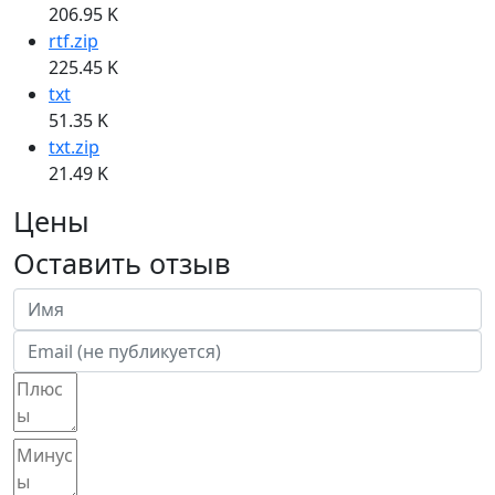
206.95 K
rtf.zip
225.45 K
txt
51.35 K
txt.zip
21.49 K
Цены
Оставить отзыв