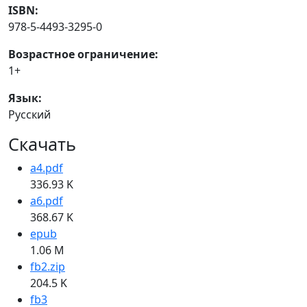
ISBN:
978-5-4493-3295-0
Возрастное ограничение:
1+
Язык:
Русский
Скачать
a4.pdf
336.93 K
a6.pdf
368.67 K
epub
1.06 M
fb2.zip
204.5 K
fb3