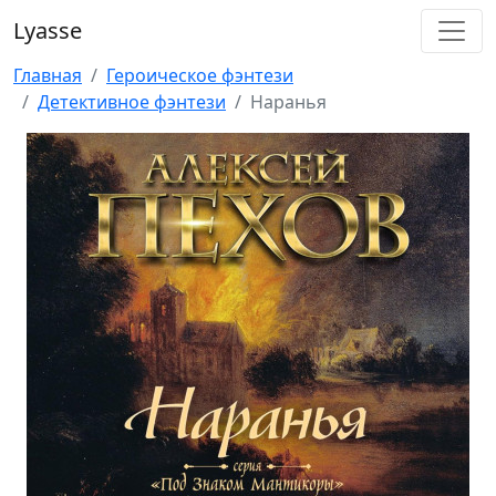
Lyasse
Главная
Героическое фэнтези
Детективное фэнтези
Наранья