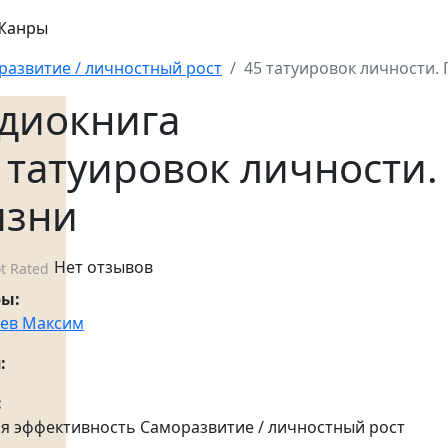
Жанры
развитие / личностный рост
45 татуировок личности.
диокнига
 татуировок личности
изни
Нет отзывов
t Rated
ры:
ев Максим
:
:
я эффективность Саморазвитие / личностный рост