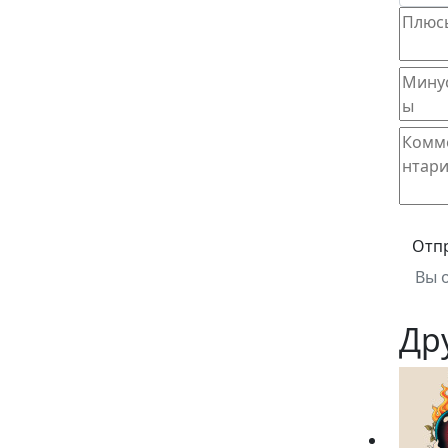
Отп
Вы 
Др