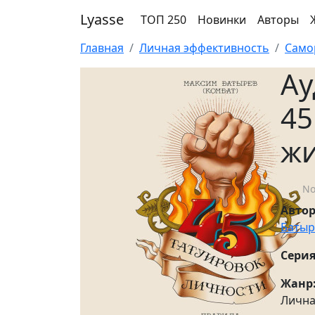
Lyasse
ТОП 250
Новинки
Авторы
Главная
Личная эффективность
Само
Ау
45
ж
No
Авто
Батыр
Серия
Жанр
Лична