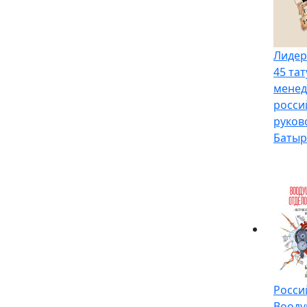
Лидер
45 та
менед
росси
руков
Батыр
Росси
Вооду