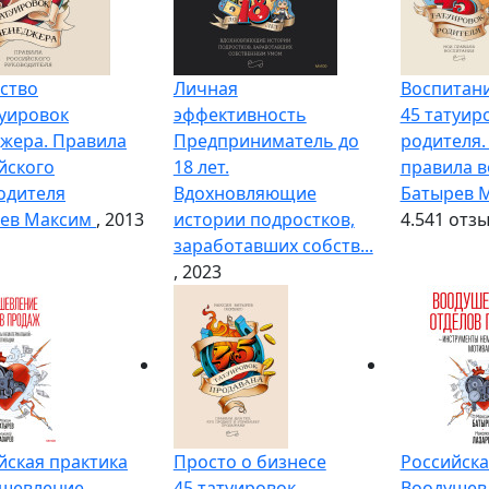
ство
Личная
Воспитани
туировок
эффективность
45 татуир
жера. Правила
Предприниматель до
родителя.
йского
18 лет.
правила в
одителя
Вдохновляющие
Батырев 
ев Максим
, 2013
истории подростков,
4.5
41 отз
заработавших собств...
, 2023
йская практика
Просто о бизнесе
Российска
шевление
45 татуировок
Воодушев