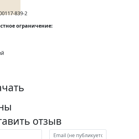
00117-839-2
стное ограничение:
ий
ачать
ны
тавить отзыв