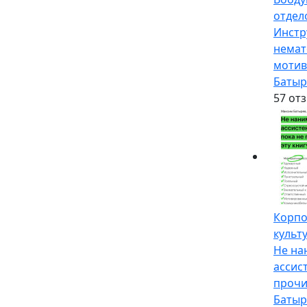
отдел
Инстр
немат
мотив
Батыр
5
7 от
Корпо
культ
Не на
ассист
прочи
Батыр