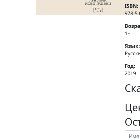
ISBN:
978-5-
Возра
1+
Язык:
Русск
Год:
2019
Ск
Це
Ос