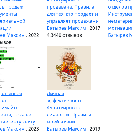
ов продаж.
продавана. Правила
отделов п
ументы
для тех, кто продает и
Инструме
ериальной
управляет продажами
нематери
ации
Батырев Максим
, 2017
мотиваци
ев Максим
, 2022
4.3
440 отзывов
Батырев 
зывов
ративная
Личная
ура
эффективность
нимайте
45 татуировок
ента, пока не
личности. Правила
таете эту книгу
моей жизни
ев Максим
, 2023
Батырев Максим
, 2019