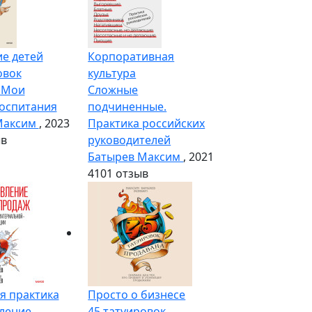
е детей
Корпоративная
овок
культура
 Мои
Сложные
оспитания
подчиненные.
Максим
, 2023
Практика российских
ыв
руководителей
Батырев Максим
, 2021
4
101 отзыв
я практика
Просто о бизнесе
ление
45 татуировок