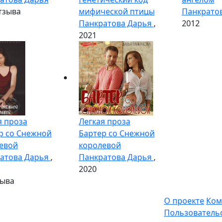
тзыва
мифической птицы
Панкрато
Панкратова Дарья
,
2012
2021
я проза
Легкая проза
р со Снежной
Бартер со Снежной
евой
королевой
атова Дарья
,
Панкратова Дарья
,
2020
зыва
О проекте
Ком
Пользователь