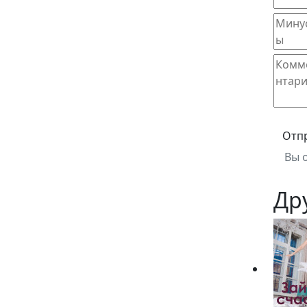
Отп
Вы 
Др