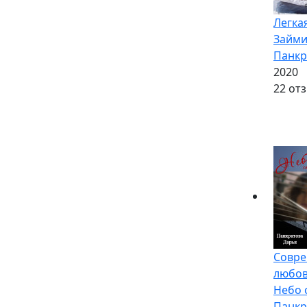
Легка
Займи
Панкр
2020
2
2 от
Совр
любо
Небо 
Панкр