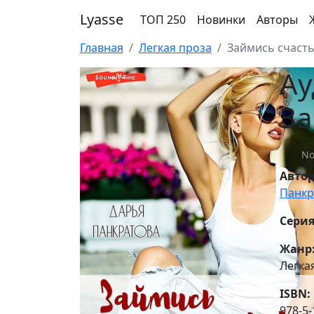
Lyasse
ТОП 250
Новинки
Авторы
Главная
Легкая проза
Займись счаст
Ау
За
No
Авто
Панкр
Серия
Жанр
Легка
ISBN:
978-5-