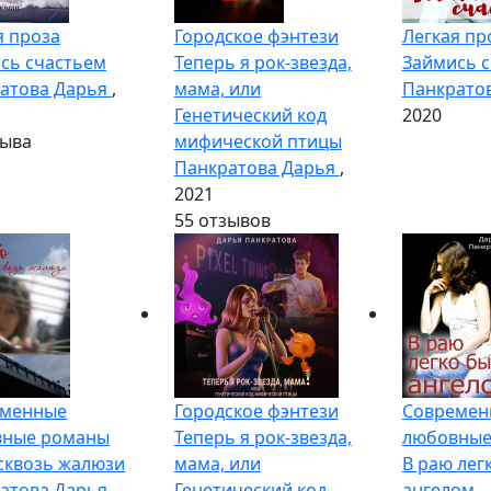
я проза
Городское фэнтези
Легкая пр
сь счастьем
Теперь я рок-звезда,
Займись 
атова Дарья
,
мама, или
Панкрато
Генетический код
2020
зыва
мифической птицы
Панкратова Дарья
,
2021
5
5 отзывов
еменные
Городское фэнтези
Современ
вные романы
Теперь я рок-звезда,
любовные
сквозь жалюзи
мама, или
В раю лег
атова Дарья
Генетический код
ангелом