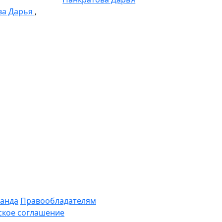
ва Дарья
,
анда
Правообладателям
ское соглашение