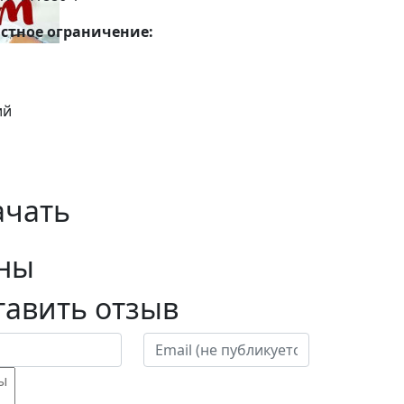
стное ограничение:
ий
ачать
ны
тавить отзыв