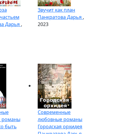
оза
Звучит как план
счастьем
Панкратова Дарья
,
ва Дарья
,
2023
ные
Современные
 романы
любовные романы
ко быть
Городская орхидея
Панкратова Дарья