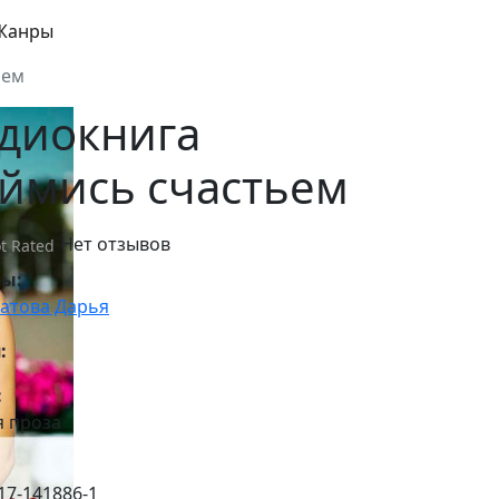
Жанры
ьем
диокнига
ймись счастьем
Нет отзывов
t Rated
ры:
атова Дарья
:
:
я проза
17-141886-1