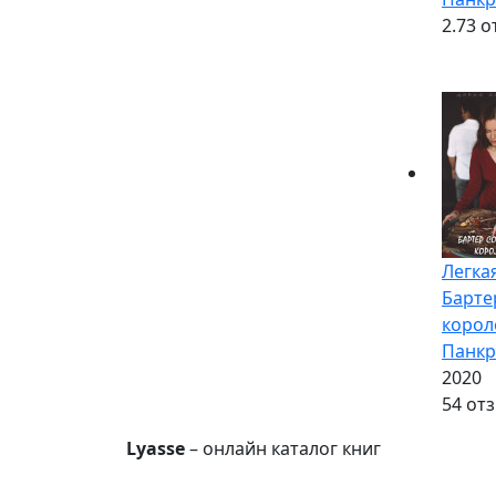
2.7
3 о
Легка
Барте
корол
Панкр
2020
5
4 от
Lyasse
– онлайн каталог книг