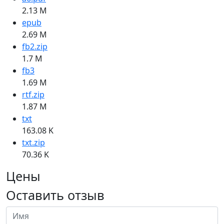
2.13 M
epub
2.69 M
fb2.zip
1.7 M
fb3
1.69 M
rtf.zip
1.87 M
txt
163.08 K
txt.zip
70.36 K
Цены
Оставить отзыв