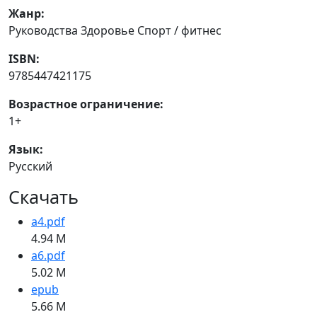
Жанр:
Руководства Здоровье Спорт / фитнес
ISBN:
9785447421175
Возрастное ограничение:
1+
Язык:
Русский
Скачать
a4.pdf
4.94 M
a6.pdf
5.02 M
epub
5.66 M