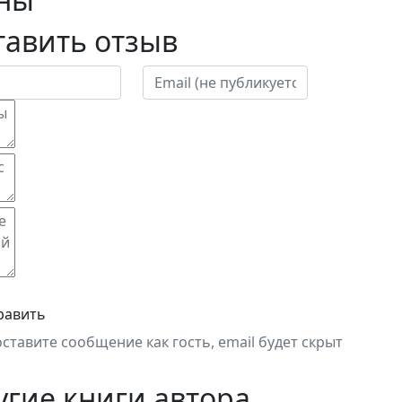
тавить отзыв
равить
оставите сообщение как гость, email будет скрыт
угие книги автора