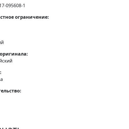
17-095608-1
стное ограничение:
ий
оригинала:
йский
:
ва
ельство: