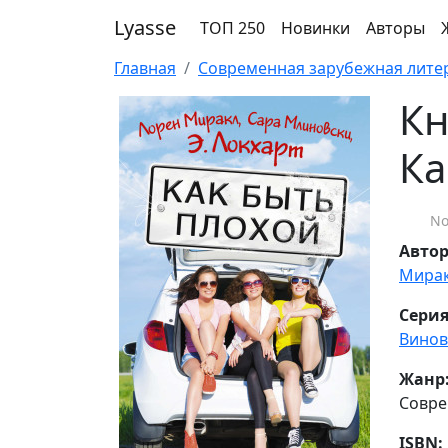
Lyasse
ТОП 250
Новинки
Авторы
Главная
Современная зарубежная лите
Кн
Ка
No
Авто
Мира
Серия
Винов
Жанр
Совре
ISBN: