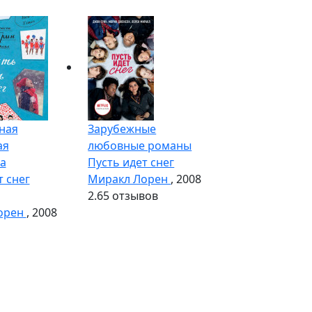
ная
Зарубежные
ая
любовные романы
а
Пусть идет снег
т снег
Миракл Лорен
, 2008
2.6
5 отзывов
орен
, 2008