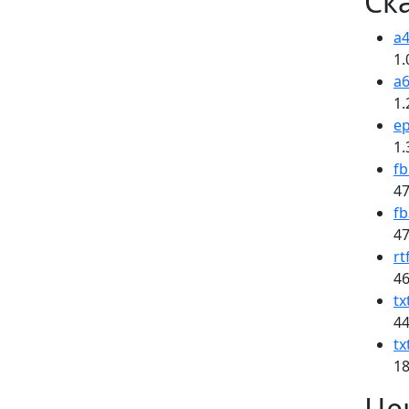
Ск
a4
1.
a6
1.
e
1.
fb
47
fb
47
rt
46
tx
44
tx
18
Це