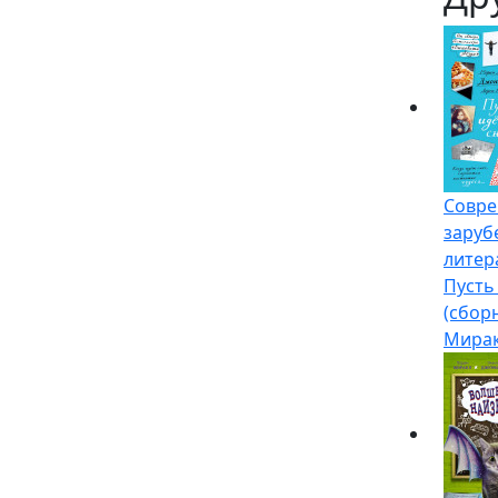
Совре
заруб
литер
Пусть
(сбор
Мира