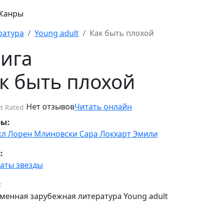
Жанры
ратура
Young adult
Как быть плохой
ига
к быть плохой
Нет отзывов
Читать онлайн
t Rated
ры:
кл Лорен
Млиновски Сара
Локхарт Эмили
:
аты звезды
:
менная зарубежная литература Young adult