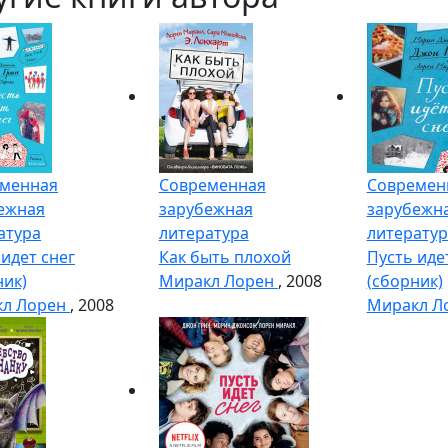
менная
Современная
Современ
ежная
зарубежная
зарубежн
атура
литература
литератур
 идет снег
Как быть плохой
Пусть иде
ник)
Миракл Лорен
, 2008
(сборник)
кл Лорен
, 2008
Миракл Л