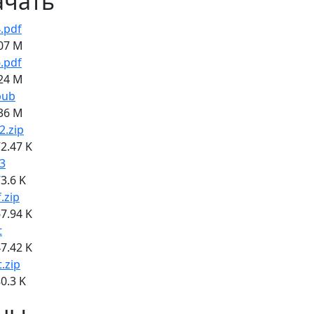
ачать
.pdf
07 M
.pdf
24 M
pub
36 M
2.zip
2.47 K
3
3.6 K
f.zip
7.94 K
t
7.42 K
t.zip
0.3 K
ны