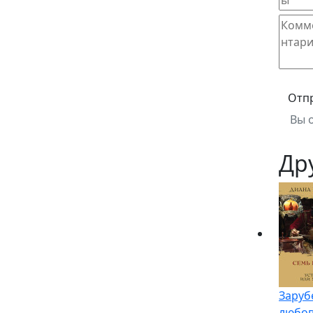
Отп
Вы 
Др
Заруб
любо