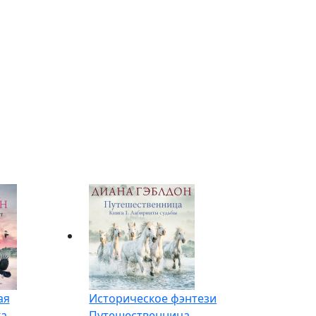
ая
Историческое фэнтези
ка
Путешественница.