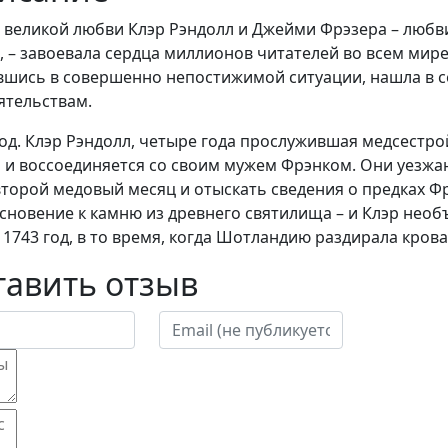
о великой любви Клэр Рэндолл и Джейми Фрэзера – любв
, – завоевала сердца миллионов читателей во всем мире
вшись в совершенно непостижимой ситуации, нашла в с
ятельствам.
год. Клэр Рэндолл, четыре года прослужившая медсестр
 и воссоединяется со своим мужем Фрэнком. Они уезжа
второй медовый месяц и отыскать сведения о предках Ф
сновение к камню из древнего святилища – и Клэр нео
в 1743 год, в то время, когда Шотландию раздирала кро
тавить отзыв