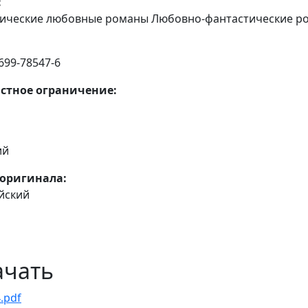
:
ические любовные романы Любовно-фантастические р
699-78547-6
стное ограничение:
ий
оригинала:
йский
ачать
.pdf