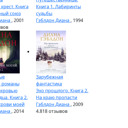
крест. Книга
Книга 1. Лабиринты
нный союз
судьбы
Диана
, 2001
Гэблдон Диана
, 1994
ывов
ые
Зарубежная
 романы
фантастика
 кровью
Эхо прошлого. Книга 2.
ца. Книга 2.
На краю пропасти
крови моей
Гэблдон Диана
, 2009
Диана
, 2014
4.8
18 отзывов