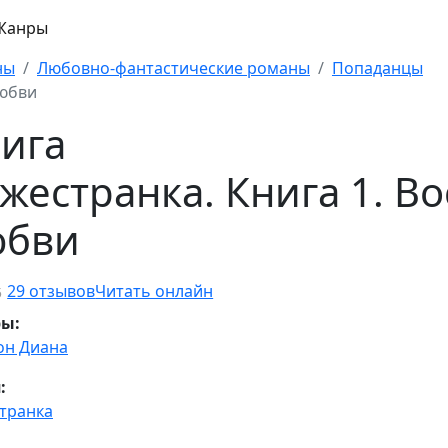
Жанры
ны
Любовно-фантастические романы
Попаданцы
любви
ига
жестранка. Книга 1. В
юбви
29 отзывов
Читать онлайн
5
ры:
он Диана
:
транка