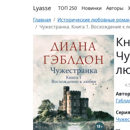
Lyasse
ТОП 250
Новинки
Авторы
Главная
Исторические любовные рома
Чужестранка. Книга 1. Восхождение к 
Кн
Чу
л
4.
Авто
Гэблд
Серия
Чужес