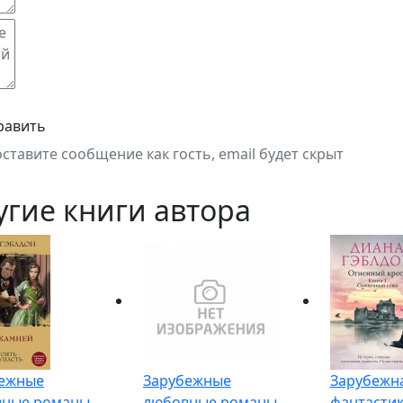
равить
оставите сообщение как гость, email будет скрыт
угие книги автора
ежные
Зарубежные
Зарубежн
вные романы
любовные романы
фантасти