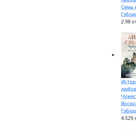
Семь 
Гэблд
2.9
8 о
Истор
любо
Чужес
Восхо
Гэблд
4.5
29 