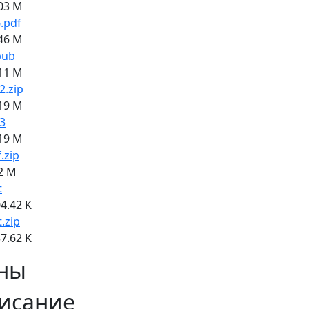
03 M
.pdf
46 M
pub
11 M
2.zip
19 M
3
19 M
f.zip
2 M
t
4.42 K
t.zip
7.62 K
ны
исание