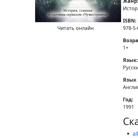
Жанр
Истор
ISBN:
978-5-
Читать онлайн
Возра
1+
Язык:
Русск
Язык 
Англи
Год:
1991
Ск
a4