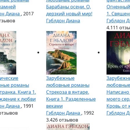
камней
Барабаны осени. О,
Огненный 
он Диана
, 2017
дерзкий новый мир!
1. Свяще
тзывов
Гэблдон Диана
Гэблдон 
4.1
11 отз
ические
Зарубежные
Зарубежн
вные романы
любовные романы
любовные
транка. Книга 1.
Стрекоза в янтаре.
Написано
ждение к любви
Книга 1. Разделенные
моего серд
он Диана
, 1991
веками
Кровь от 
отзывов
Гэблдон Диана
, 1992
Гэблдон 
3.4
26 отзывов