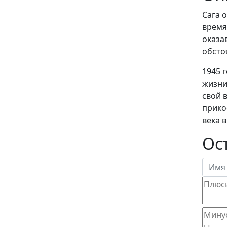
Сага 
время
оказа
обсто
1945 
жизни
свой 
прико
века 
Ос