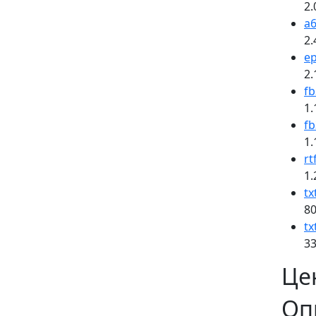
2.
a6
2.
e
2.
fb
1.
fb
1.
rt
1.
tx
80
tx
33
Це
Оп