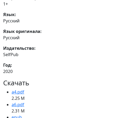
1+
Язык:
Русский
Язык оригинала:
Русский
Издательство:
SelfPub
Год:
2020
Скачать
a4.pdf
2.25 M
a6.pdf
2.31 M
epub