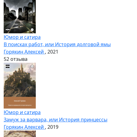
Юмор и сатира
В поисках работ, или История долговой ямы
Горякин Алексей
, 2021
5
2 отзыва
Юмор и сатира
Замуж за варвара, или История принцессы
Горякин Алексей
, 2019