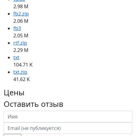
2.98 M
fb2.zip
2.06 M
fb3
2.05 M
rtf.zip
2.29 M
txt
104.71 K
txt.zip
41.62 K
Цены
Оставить отзыв