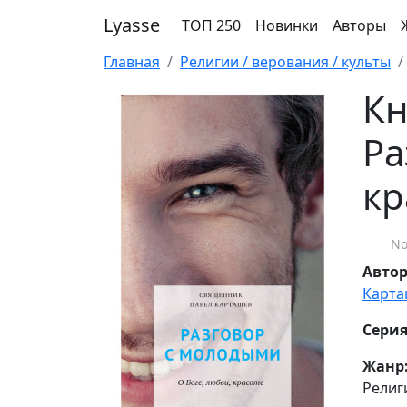
Lyasse
ТОП 250
Новинки
Авторы
Главная
Религии / верования / культы
Кн
Ра
кр
No
Авто
Карта
Серия
Жанр
Религ