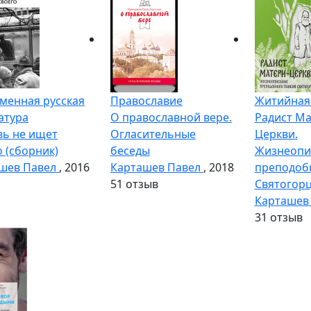
менная русская
Православие
Житийная
атура
О православной вере.
Радист Ма
ь не ищет
Огласительные
Церкви.
о (сборник)
беседы
Жизнеопи
шев Павел
, 2016
Карташев Павел
, 2018
преподоб
5
1 отзыв
Святогор
Карташев
3
1 отзыв