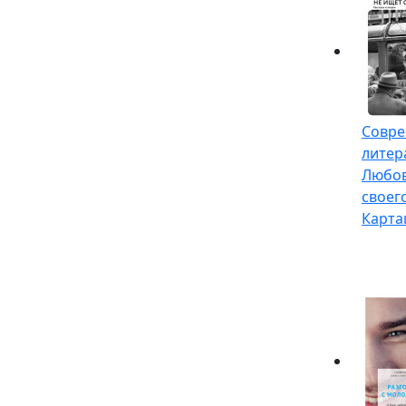
Совре
литер
Любов
своег
Карта