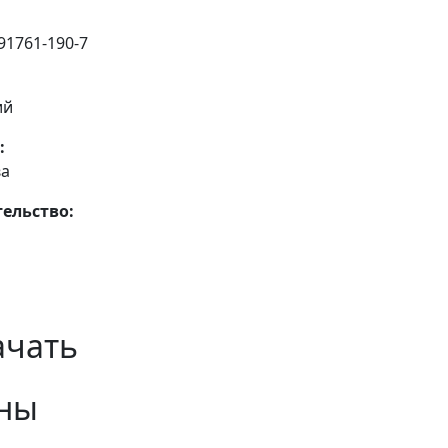
91761-190-7
ий
:
ва
ельство:
ачать
ны