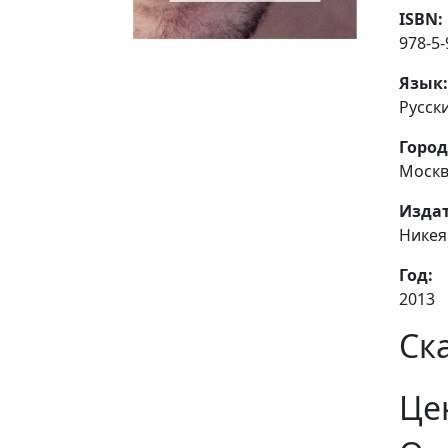
ISBN:
978-5-
Язык:
Русск
Город
Моск
Издат
Никея
Год:
2013
Ск
Це