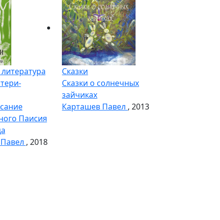
 литература
Сказки
тери-
Сказки о солнечных
зайчиках
сание
Карташев Павел
, 2013
ного Паисия
ца
 Павел
, 2018