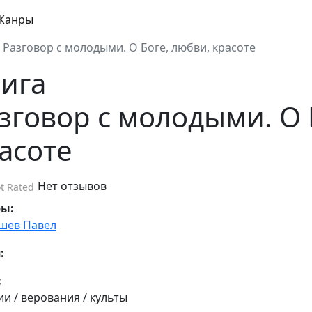
Жанры
Разговор с молодыми. О Боге, любви, красоте
ига
зговор с молодыми. О 
асоте
Нет отзывов
t Rated
ры:
шев Павел
:
:
ии / верования / культы