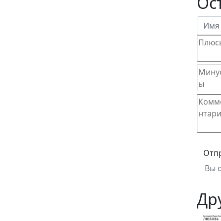
Ос
Отп
Вы 
Др