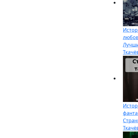
Истор
любо
Лучши
Ткачё
Истор
фанта
Стран
Ткачё