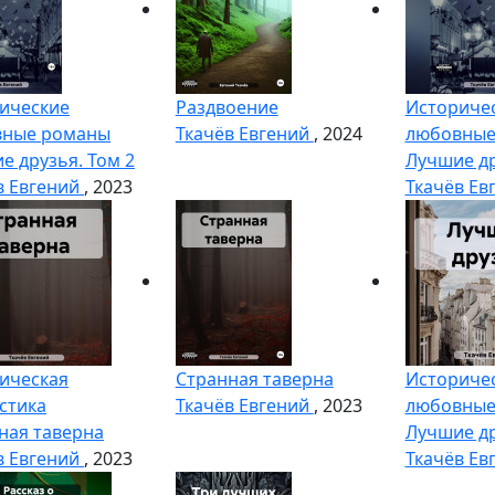
ические
Раздвоение
Историче
вные романы
Ткачёв Евгений
, 2024
любовные
е друзья. Том 2
Лучшие др
в Евгений
, 2023
Ткачёв Ев
ическая
Странная таверна
Историче
стика
Ткачёв Евгений
, 2023
любовные
ная таверна
Лучшие д
в Евгений
, 2023
Ткачёв Ев