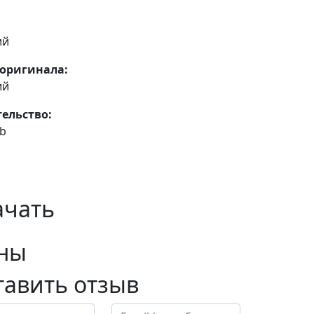
ий
оригинала:
ий
ельство:
ub
ачать
ны
тавить отзыв