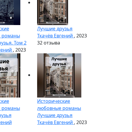
ские
Лучшие друзья
 романы
Ткачёв Евгений
, 2023
узья. Том 2
3
2 отзыва
гений
, 2023
ские
Исторические
 романы
любовные романы
рузья
Лучшие друзья
гений
Ткачёв Евгений
, 2023