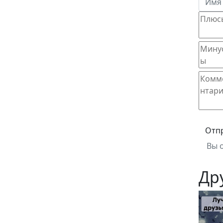
Отп
Вы 
Др