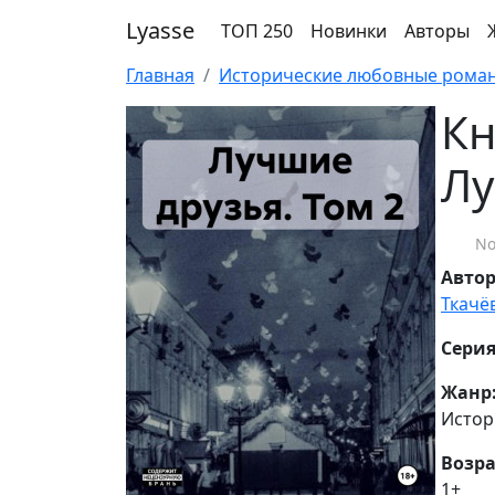
Lyasse
ТОП 250
Новинки
Авторы
Главная
Исторические любовные рома
Кн
Лу
No
Авто
Ткачё
Серия
Жанр
Истор
Возра
1+