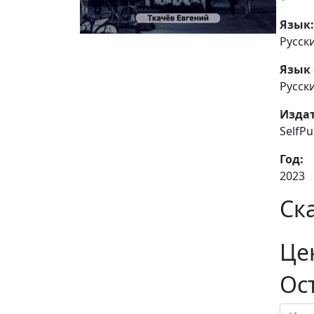
Язык:
Русск
Язык 
Русск
Издат
SelfP
Год:
2023
Ск
Це
Ос