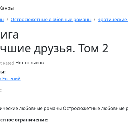
Жанры
ны
Остросюжетные любовные романы
Эротические
ига
чшие друзья. Том 2
Нет отзывов
t Rated
ры:
в Евгений
:
:
ические любовные романы Остросюжетные любовные 
стное ограничение: