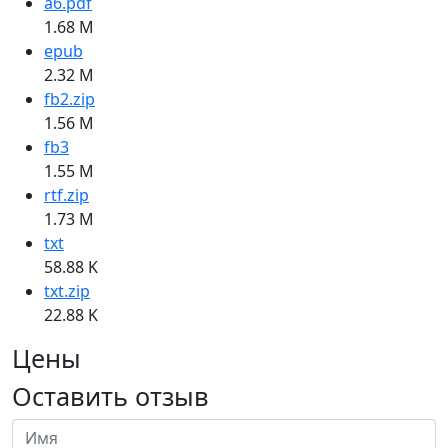
a6.pdf
1.68 M
epub
2.32 M
fb2.zip
1.56 M
fb3
1.55 M
rtf.zip
1.73 M
txt
58.88 K
txt.zip
22.88 K
Цены
Оставить отзыв