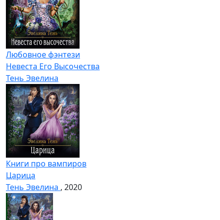
Любовное фэнтези
Невеста Его Высочества
Тень Эвелина
Книги про вампиров
Царица
Тень Эвелина
, 2020