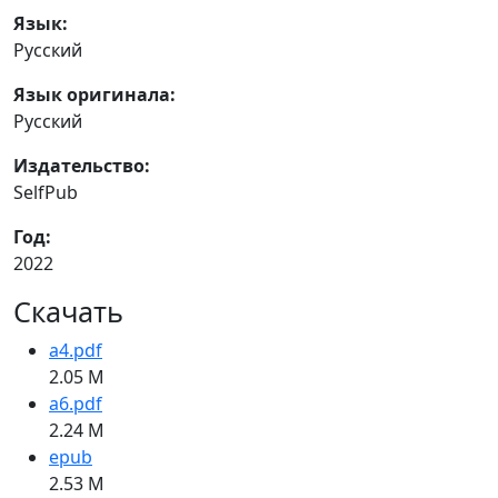
Язык:
Русский
Язык оригинала:
Русский
Издательство:
SelfPub
Год:
2022
Скачать
a4.pdf
2.05 M
a6.pdf
2.24 M
epub
2.53 M