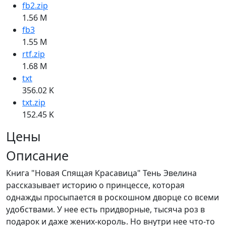
fb2.zip
1.56 M
fb3
1.55 M
rtf.zip
1.68 M
txt
356.02 K
txt.zip
152.45 K
Цены
Описание
Книга "Новая Спящая Красавица" Тень Эвелина
рассказывает историю о принцессе, которая
однажды просыпается в роскошном дворце со всеми
удобствами. У нее есть придворные, тысяча роз в
подарок и даже жених-король. Но внутри нее что-то