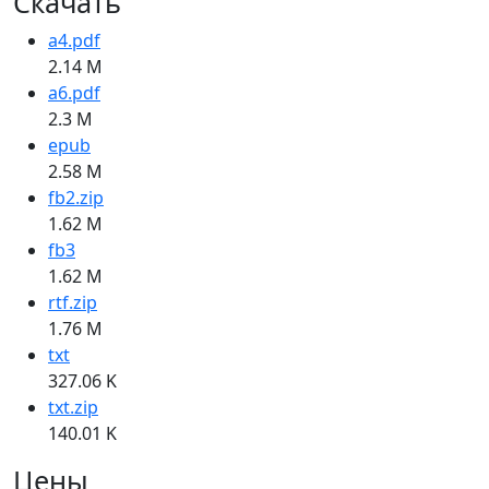
Скачать
a4.pdf
2.14 M
a6.pdf
2.3 M
epub
2.58 M
fb2.zip
1.62 M
fb3
1.62 M
rtf.zip
1.76 M
txt
327.06 K
txt.zip
140.01 K
Цены