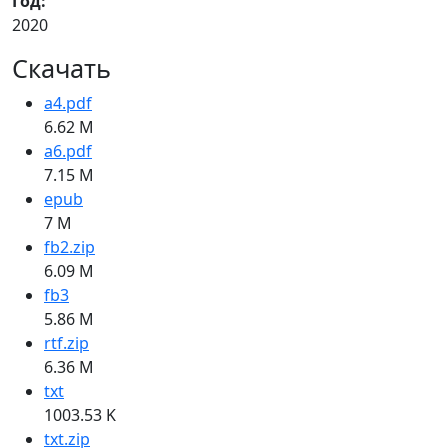
Год:
2020
Скачать
a4.pdf
6.62 M
a6.pdf
7.15 M
epub
7 M
fb2.zip
6.09 M
fb3
5.86 M
rtf.zip
6.36 M
txt
1003.53 K
txt.zip